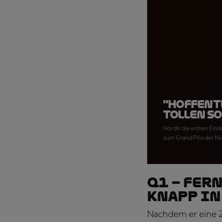
"Hoffent
tollen S
Hör dir die ersten Ein
zum Grand Prix der Ni
Q1 – FER
KNAPP IN
Nachdem er eine Ze