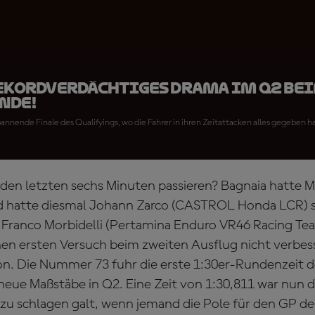
Rekordverdächtiges Drama im Q2 bei
nde!
annende Finale des Qualifyings, wo die Fahrer in ihren Zeitattacken alles gegeben h
 den letzten sechs Minuten passieren? Bagnaia hatte 
d hatte diesmal Johann Zarco (CASTROL Honda LCR) 
anco Morbidelli (Pertamina Enduro VR46 Racing Team)
en ersten Versuch beim zweiten Ausflug nicht verbes
on. Die Nummer 73 fuhr die erste 1:30er-Rundenzeit
neue Maßstäbe in Q2. Eine Zeit von 1:30,811 war nun 
 zu schlagen galt, wenn jemand die Pole für den GP de