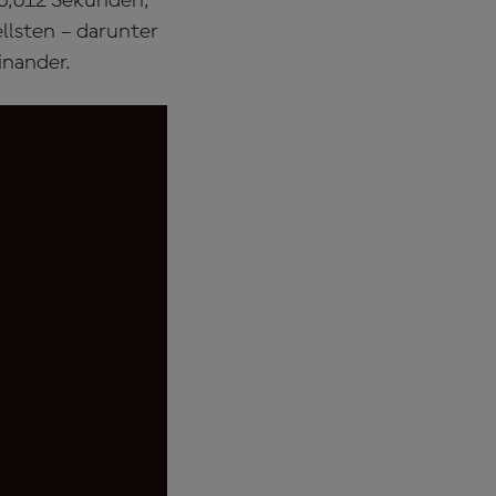
 0,012 Sekunden,
ellsten – darunter
inander.