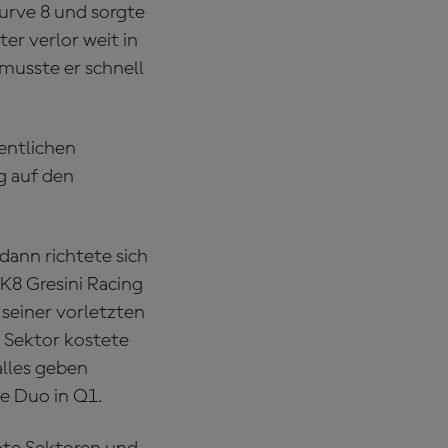
urve 8 und sorgte
r verlor weit in
 musste er schnell
entlichen
g auf den
dann richtete sich
K8 Gresini Racing
 seiner vorletzten
n Sektor kostete
alles geben
te Duo in Q1.