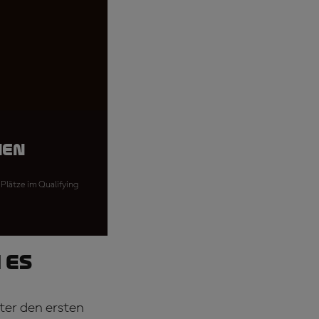
nen
 Plätze im Qualifying
 ES
nter den ersten