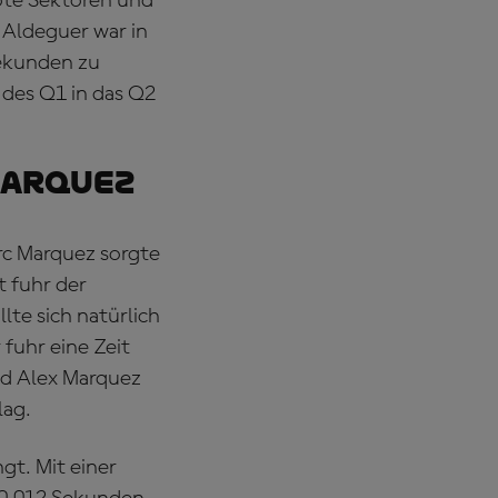
rote Sektoren und
 Aldeguer war in
ekunden zu
 des Q1 in das Q2
MARQUEZ
rc Marquez sorgte
t fuhr der
lte sich natürlich
fuhr eine Zeit
nd Alex Marquez
lag.
t. Mit einer