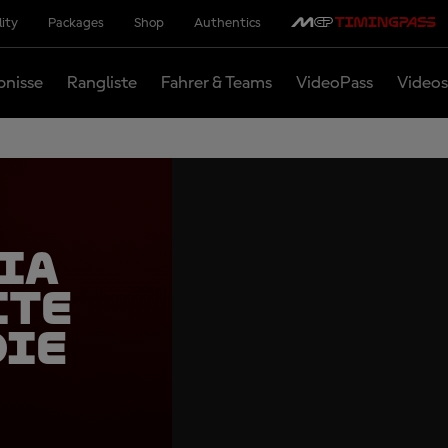
lity
Packages
Shop
Authentics
bnisse
Rangliste
Fahrer & Teams
VideoPass
Videos
ia
ite
die