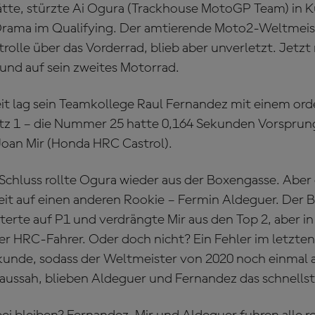
ätte, stürzte Ai Ogura (Trackhouse MotoGP Team) in K
Drama im Qualifying. Der amtierende Moto2-Weltmeiste
rolle über das Vorderrad, blieb aber unverletzt. Jetzt
 und auf sein zweites Motorrad.
it lag sein Teamkollege Raul Fernandez mit einem ord
tz 1 – die Nummer 25 hatte 0,164 Sekunden Vorsprun
Joan Mir (Honda HRC Castrol).
Schluss rollte Ogura wieder aus der Boxengasse. Aber 
t auf einen anderen Rookie – Fermin Aldeguer. Der B
erte auf P1 und verdrängte Mir aus den Top 2, aber in
er HRC-Fahrer. Oder doch nicht? Ein Fehler im letzte
kunde, sodass der Weltmeister von 2020 noch einmal 
 aussah, blieben Aldeguer und Fernandez das schnells