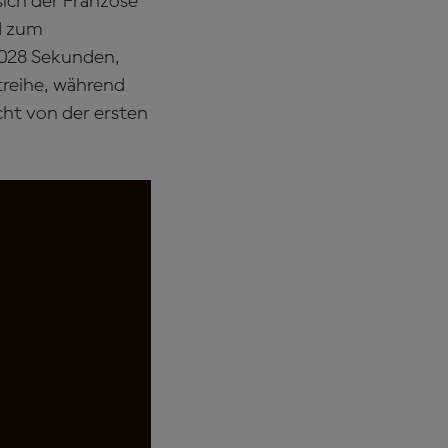
ich der Franzose
nd zum
,028 Sekunden,
treihe, während
cht von der ersten