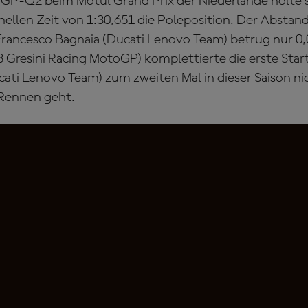
P-Q2 beim Motul Grand Prix der Niederlande holte s
onellen Zeit von 1:30,651 die Poleposition. Der Absta
Francesco Bagnaia (Ducati Lenovo Team) betrug nur 0
 Gresini Racing MotoGP) komplettierte die erste Star
ati Lenovo Team) zum zweiten Mal in dieser Saison ni
 Rennen geht.