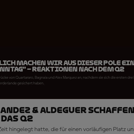
lich machen wir aus dieser Pole ei
onntag" – Reaktionen nach dem Q2
drücke von Quartararo, Bagnaia und Alex Marquez an, nachdem sie sich die ersten drei
erderlande gesichert haben.
NANDEZ & ALDEGUER SCHAFFEN
 DAS Q2
it hingelegt hatte, die für einen vorläufigen Platz u