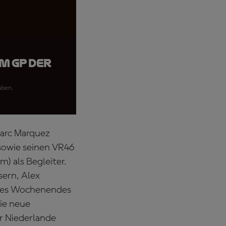
m GP der
aben.
Marc Marquez
sowie seinen VR46
 als Begleiter.
sern, Alex
 des Wochenendes
die neue
r Niederlande