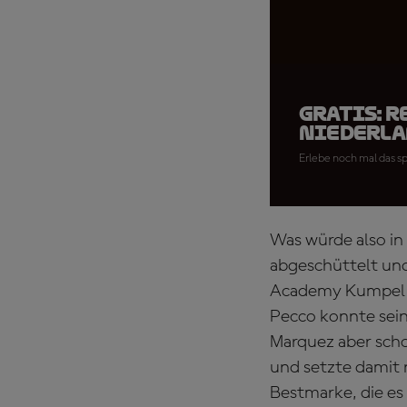
GRATIS: 
Niederla
Erlebe noch mal das sp
Was würde also in
abgeschüttelt un
Academy Kumpel Fr
Pecco konnte sein
Marquez aber sch
und setzte damit 
Bestmarke, die es