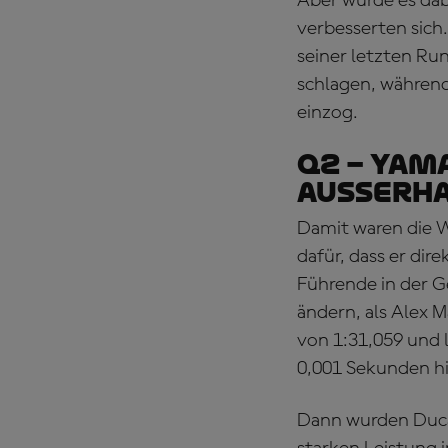
Aber würde es dab
verbesserten sich.
seiner letzten R
schlagen, während
einzog.
Q2 – YAM
AUSSERHA
Damit waren die W
dafür, dass er dir
Führende in der Ge
ändern, als Alex 
von 1:31,059 und
0,001 Sekunden hi
Dann wurden Ducat