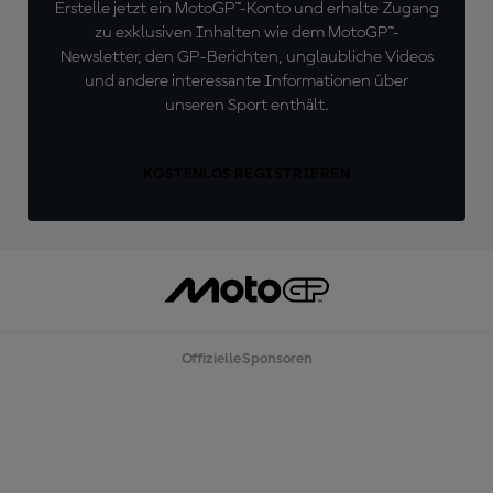
Erstelle jetzt ein MotoGP™-Konto und erhalte Zugang
zu exklusiven Inhalten wie dem MotoGP™-
Newsletter, den GP-Berichten, unglaubliche Videos
und andere interessante Informationen über
unseren Sport enthält.
KOSTENLOS REGISTRIEREN
Offizielle Sponsoren