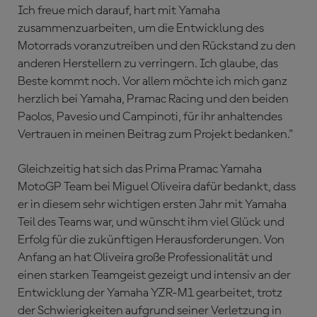
Ich freue mich darauf, hart mit Yamaha
zusammenzuarbeiten, um die Entwicklung des
Motorrads voranzutreiben und den Rückstand zu den
anderen Herstellern zu verringern. Ich glaube, das
Beste kommt noch. Vor allem möchte ich mich ganz
herzlich bei Yamaha, Pramac Racing und den beiden
Paolos, Pavesio und Campinoti, für ihr anhaltendes
Vertrauen in meinen Beitrag zum Projekt bedanken."
Gleichzeitig hat sich das Prima Pramac Yamaha
MotoGP Team bei Miguel Oliveira dafür bedankt, dass
er in diesem sehr wichtigen ersten Jahr mit Yamaha
Teil des Teams war, und wünscht ihm viel Glück und
Erfolg für die zukünftigen Herausforderungen. Von
Anfang an hat Oliveira große Professionalität und
einen starken Teamgeist gezeigt und intensiv an der
Entwicklung der Yamaha YZR-M1 gearbeitet, trotz
der Schwierigkeiten aufgrund seiner Verletzung in