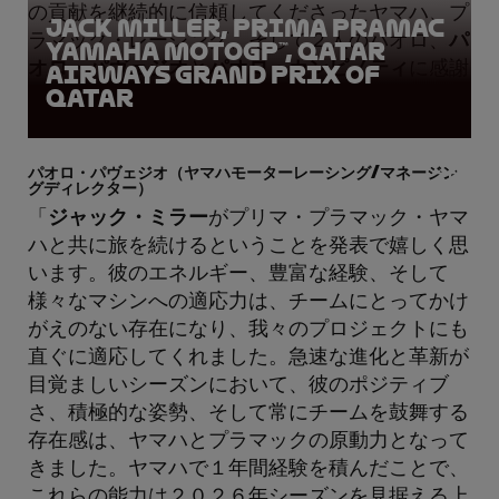
の貢献を継続的に信頼してくださったヤマハ、プ
Jack Miller, Prima Pramac
ラマック・レーシング、そして２人のパオロ、
パ
Yamaha MotoGP™, Qatar
オロ・パヴェジオ
と
パオロ・カンピノティ
に感謝
Airways Grand Prix of
Qatar
したい。」
パオロ・パヴェジオ（ヤマハモーターレーシング/マネージン
グディレクター）
「
ジャック・ミラー
がプリマ・プラマック・ヤマ
ハと共に旅を続けるということを発表で嬉しく思
います。彼のエネルギー、豊富な経験、そして
様々なマシンへの適応力は、チームにとってかけ
がえのない存在になり、我々のプロジェクトにも
直ぐに適応してくれました。急速な進化と革新が
目覚ましいシーズンにおいて、彼のポジティブ
さ、積極的な姿勢、そして常にチームを鼓舞する
存在感は、ヤマハとプラマックの原動力となって
きました。ヤマハで１年間経験を積んだことで、
これらの能力は２０２６年シーズンを見据える上