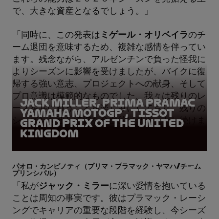
で、大きな資産となるでしょう。」
「同時に、この発表は
ミゲール・オリベイラ
のチ
ーム退団を意味するため、複雑な感情を伴ってい
ます。残念ながら、アルゼンチンで負った怪我に
よりシーズンに影響を受けましたが、バイクに復
帰する強い意志、プロジェクトへの献身、そして
プロ意識は模範的なものでした。我々は残りのレ
Jack Miller, Prima Pramac
ースを共に戦うことを楽しみにしており、残りの
Yamaha MotoGP™, Tissot
シーズンを通して彼を全面的にサポートし続けま
Grand Prix of the United
Kingdom
す。」
パオロ・カンピノティ（プリマ・プラマック・ヤマハ/チーム
プリンシパル）
「私が
ジャック・ミラー
に深い愛情を抱いている
ことは周知の事実です。彼はプラマック・レーシ
ングでキャリアの重要な段階を経験し、今シーズ