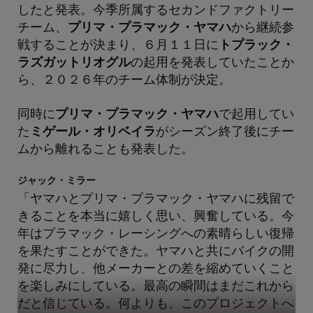
したと発表。今季所属するセカンドファクトリー
チーム、
プリマ・プラマック・ヤマハ
から継続参
戦することが決まり、６月１１日に
トプラック・
ラズガットリオグル
の起用を発表していたことか
ら、２０２６年のチーム体制が決定。
同時に
プリマ・プラマック・ヤマハ
で起用してい
た
ミゲール・オリベイラ
がシーズン終了後にチー
ムから離れることも発表した。
ジャック・ミラー
「ヤマハとプリマ・プラマック・ヤマハに残留で
きることを本当に嬉しく思い、興奮している。今
年はプラマック・レーシングへの素晴らしい復帰
を果たすことができた。ヤマハと共にバイクの開
発に尽力し、他メーカーとの差を縮めていくこと
を楽しみにしている。最高の瞬間はまだこれから
だと信じている。何よりも、このプロジェクトへ