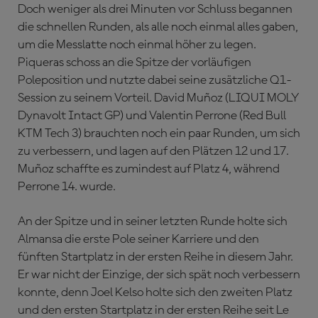
Doch weniger als drei Minuten vor Schluss begannen
die schnellen Runden, als alle noch einmal alles gaben,
um die Messlatte noch einmal höher zu legen.
Piqueras schoss an die Spitze der vorläufigen
Poleposition und nutzte dabei seine zusätzliche Q1-
Session zu seinem Vorteil. David Muñoz (LIQUI MOLY
Dynavolt Intact GP) und Valentin Perrone (Red Bull
KTM Tech 3) brauchten noch ein paar Runden, um sich
zu verbessern, und lagen auf den Plätzen 12 und 17.
Muñoz schaffte es zumindest auf Platz 4, während
Perrone 14. wurde.
An der Spitze und in seiner letzten Runde holte sich
Almansa die erste Pole seiner Karriere und den
fünften Startplatz in der ersten Reihe in diesem Jahr.
Er war nicht der Einzige, der sich spät noch verbessern
konnte, denn Joel Kelso holte sich den zweiten Platz
und den ersten Startplatz in der ersten Reihe seit Le