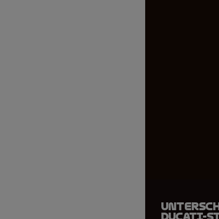
Untersch
Ducati-St