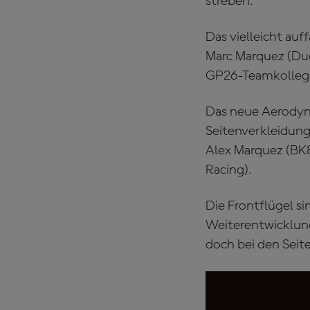
streben.
Das vielleicht auf
Marc Marquez (Duc
GP26-Teamkolleg
Das neue Aerodyna
Seitenverkleidun
Alex Marquez (BK8
Racing).
Die Frontflügel si
Weiterentwicklung
doch bei den Seit