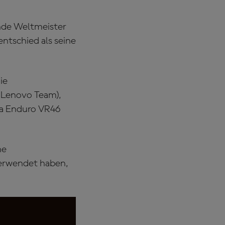
ende Weltmeister
ntschied als seine
ie
 Lenovo Team),
na Enduro VR46
ne
verwendet haben,