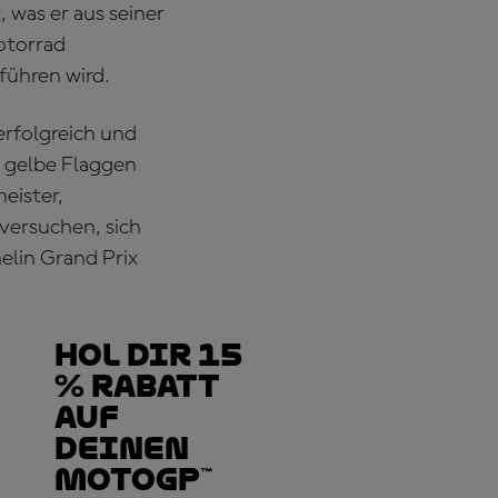
 was er aus seiner
otorrad
führen wird.
erfolgreich und
e gelbe Flaggen
eister,
versuchen, sich
lin Grand Prix
Hol dir 15
% Rabatt
auf
deinen
MotoGP™