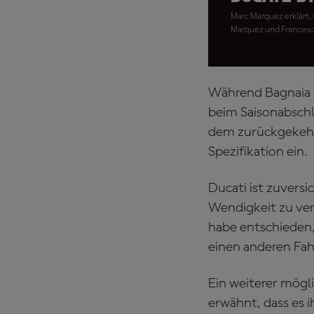
Marc Marquez erklärt,
Marquez und Francesc
Während Bagnaia u
beim Saisonabschl
dem zurückgekehrt
Spezifikation ein.
Ducati ist zuversic
Wendigkeit zu ver
habe entschieden, 
einen anderen Fahr
Ein weiterer mögl
erwähnt, dass es 