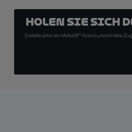
Holen Sie sich 
Erstelle jetzt ein MotoGP™-Konto und erhalte Z