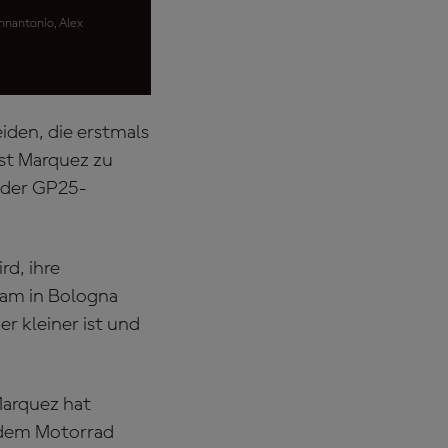
nnantonio, Alex
iden, die erstmals
ist Marquez zu
n der GP25-
rd, ihre
eam in Bologna
er kleiner ist und
Marquez hat
t dem Motorrad