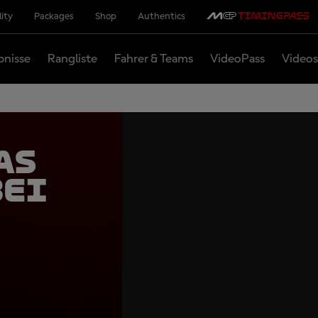
lity
Packages
Shop
Authentics
bnisse
Rangliste
Fahrer & Teams
VideoPass
Videos
as
bei