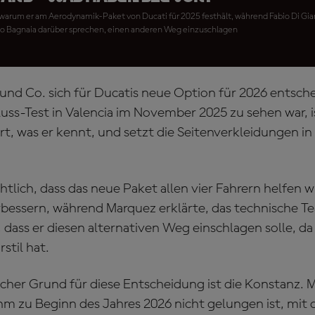
 warum er am Aerodynamik-Paket von Ducati für 2025 festhält, während Fabio Di Gia
o Bagnaia darüber sprechen, einen anderen Weg einzuschlagen
nd Co. sich für Ducatis neue Option für 2026 entsche
uss-Test in Valencia im November 2025 zu sehen war, 
, was er kennt, und setzt die Seitenverkleidungen i
htlich, dass das neue Paket allen vier Fahrern helfen wi
bessern, während Marquez erklärte, das technische T
dass er diesen alternativen Weg einschlagen solle, da 
stil hat.
icher Grund für diese Entscheidung ist die Konstanz. 
ihm zu Beginn des Jahres 2026 nicht gelungen ist, mi