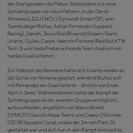
der Startgeraden die Plätze. Bald bildete sich eine
Spitzengruppe von neun Fahrern, in der David
Almansa (LIQUI MOLY Dynavolt Intact GP), sein
Teamkollege Muñoz, Adrian Fernandez (Leopard
Racing), Danish, Jesus Rios (Rivacold Snipers Team),
Uriarte, Quiles, Carpe, Valentin Perrone (Red Bull KTM
Tech 3) und Veda Pratama (Honda Team Asia) sich ein
heißes Duell lieferten.
Zur Halbzeit des Rennens hatte sich Uriarte wieder an
die Spitze vor Almansa gesetzt, während Muñoz sich
mit Fernandez ein Duell lieferte – ähnlich wie Ende
April in Jerez. Währenddessen hatte der Kampf der
Spitzengruppe es der zweiten Gruppe ermöglicht,
aufzuschließen, angeführt von Marco Morelli
(CFMOTO Gaviota Aspar Team) und Casey O’Gorman
(SIC58 Squadra Corse), wobei der Ire von Platz 24
gestartet war und sich nun in den Kampf einmischte.