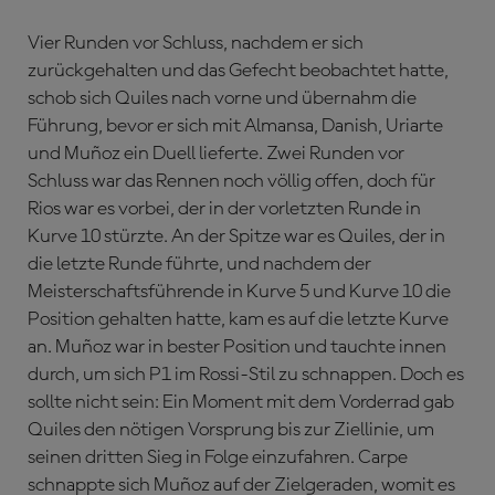
Vier Runden vor Schluss, nachdem er sich
zurückgehalten und das Gefecht beobachtet hatte,
schob sich Quiles nach vorne und übernahm die
Führung, bevor er sich mit Almansa, Danish, Uriarte
und Muñoz ein Duell lieferte. Zwei Runden vor
Schluss war das Rennen noch völlig offen, doch für
Rios war es vorbei, der in der vorletzten Runde in
Kurve 10 stürzte. An der Spitze war es Quiles, der in
die letzte Runde führte, und nachdem der
Meisterschaftsführende in Kurve 5 und Kurve 10 die
Position gehalten hatte, kam es auf die letzte Kurve
an. Muñoz war in bester Position und tauchte innen
durch, um sich P1 im Rossi-Stil zu schnappen. Doch es
sollte nicht sein: Ein Moment mit dem Vorderrad gab
Quiles den nötigen Vorsprung bis zur Ziellinie, um
seinen dritten Sieg in Folge einzufahren. Carpe
schnappte sich Muñoz auf der Zielgeraden, womit es