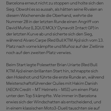
Barcelona erneut nicht zu stoppen und holte sich den
Sieg. Obwohl es so aussah, als hätten seine Rivalen an
diesem Wochenende die Oberhand, wehrte die
Nummer 28 in der letzten Runde einen Angriff von
David Muñoz (LIQUI MOLY Dynavolt Intact GP) in
der letzten Kurve ab und sicherte sich den Sieg,
während Alvaro Carpe (Red Bull KTM Ajo) sich vom 13.
Platz nach vorne kämpfte und Muñoz auf der Ziellinie
noch auf den zweiten Platz verwies.
Beim Start legte Polesetter Brian Uriarte (Red Bull
KTM Ajo) einen brillanten Start hin, schnappte sich
den Holeshot und führte die erste Runde an, während
Meisterschaftsführender Quiles mit Hakim Danish
(AEON Credit – MT Helmets – MSI) um einen Platz
unter den Top 5 kämpfte. Wie immer in Barcelona
erwies sich der Windschatten als entscheidend, und
in einem klassischen Moto3-Duell tauschten sie auf