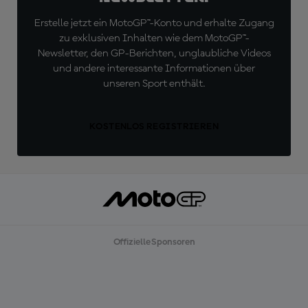
Erstelle jetzt ein MotoGP™-Konto und erhalte Zugang
zu exklusiven Inhalten wie dem MotoGP™-
Newsletter, den GP-Berichten, unglaubliche Videos
und andere interessante Informationen über
unseren Sport enthält.
KOSTENLOS REGISTRIEREN
Offizielle Sponsoren