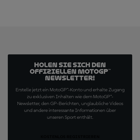
Holen Sie sich den
offiziellen MotoGP™
Newsletter!
Erstelle jetzt ein MotoGP™-Konto und erhalte Zugang
zu exklusiven Inhalten wie dem MotoGP™-
Newsletter, den GP-Berichten, unglaubliche Videos
und andere interessante Informationen über
unseren Sport enthält.
KOSTENLOS REGISTRIEREN