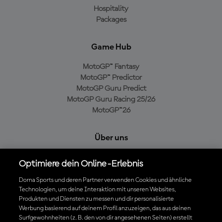
Hospitality
Packages
Game Hub
MotoGP™ Fantasy
MotoGP™ Predictor
MotoGP Guru Predict
MotoGP Guru Racing 25/26
MotoGP™26
Über uns
MotoGP Group
Optimiere dein Online-Erlebnis
Cookie-Richtlinien
Geschäftsbedingungen
Dorna Sports und deren Partner verwenden Cookies und ähnliche
Datenschutzrichtlinien
Technologien, um deine Interaktion mit unseren Websites,
Produkten und Diensten zu messen und dir personalisierte
Kaufrichtlinie
Werbung basierend auf deinem Profil anzuzeigen, das aus deinen
Surfgewohnheiten (z. B. den von dir angesehenen Seiten) erstellt