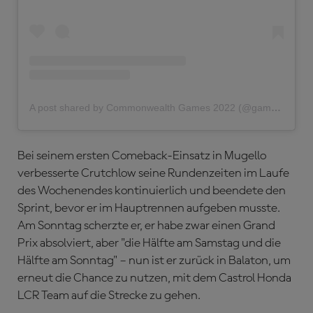
A post shared by Commonwealth Games 2022 (@gamescommonwealth)
Bei seinem ersten Comeback-Einsatz in Mugello
verbesserte Crutchlow seine Rundenzeiten im Laufe
des Wochenendes kontinuierlich und beendete den
Sprint, bevor er im Hauptrennen aufgeben musste.
Am Sonntag scherzte er, er habe zwar einen Grand
Prix absolviert, aber "die Hälfte am Samstag und die
Hälfte am Sonntag" – nun ist er zurück in Balaton, um
erneut die Chance zu nutzen, mit dem Castrol Honda
LCR Team auf die Strecke zu gehen.