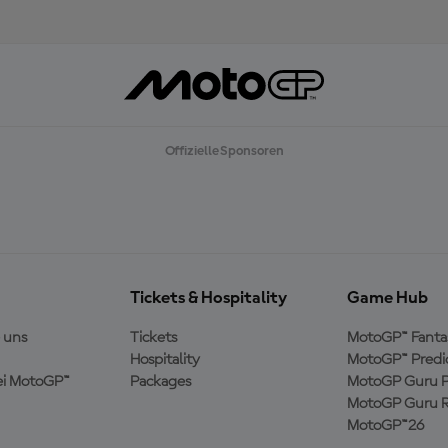
E
H
R
L
A
D
E
N
Offizielle Sponsoren
Tickets & Hospitality
Game Hub
 uns
Tickets
MotoGP™ Fanta
Hospitality
MotoGP™ Predi
ei MotoGP™
Packages
MotoGP Guru P
MotoGP Guru R
MotoGP™26