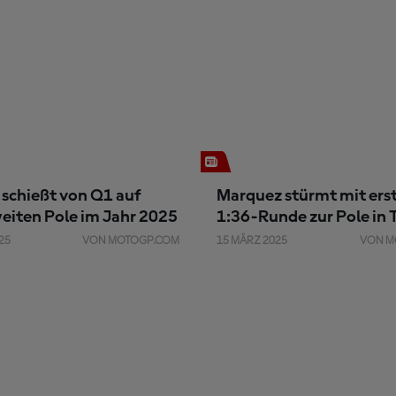
 schießt von Q1 auf
Marquez stürmt mit ers
weiten Pole im Jahr 2025
1:36-Runde zur Pole in
25
VON MOTOGP.COM
15 MÄRZ 2025
VON M