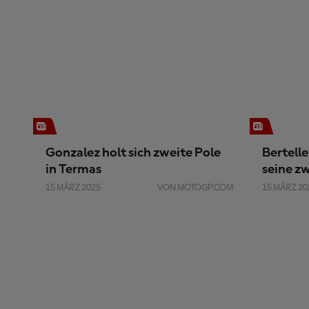
Gonzalez holt sich zweite Pole
Bertelle
in Termas
seine z
15 MÄRZ 2025
VON MOTOGP.COM
15 MÄRZ 20