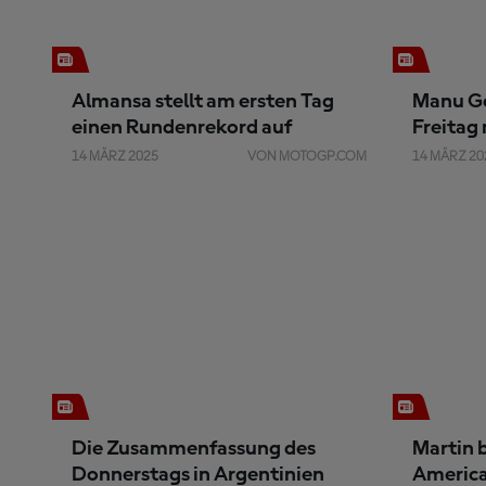
Almansa stellt am ersten Tag
Manu Go
einen Rundenrekord auf
Freitag
14 MÄRZ 2025
VON MOTOGP.COM
14 MÄRZ 20
Die Zusammenfassung des
Martin b
Donnerstags in Argentinien
America