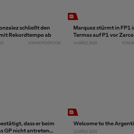
nzalez schließt den
Marquez stürmt in FP1 i
 mit Rekordtempo ab
Termas auf P1 vor Zarco
25
VON MOTOGP.COM
14 MÄRZ 2025
VON M
estätigt, dass er beim
Welcome to the Argenti
s GP nicht antreten
13 MÄRZ 2025