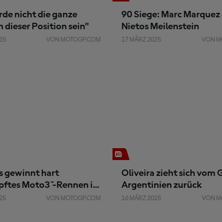
rde nicht die ganze
90 Siege: Marc Marquez 
n dieser Position sein"
Nietos Meilenstein
25
VON MOTOGP.COM
17 MÄRZ 2025
VON M
s gewinnt hart
Oliveira zieht sich vom
ftes Moto3™-Rennen in
Argentinien zurück
25
VON MOTOGP.COM
16 MÄRZ 2025
VON M