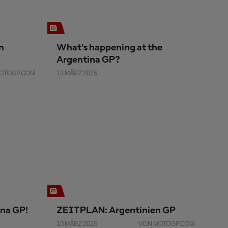
n
What’s happening at the
Argentina GP?
OTOGP.COM
13 MÄRZ 2025
na GP!
ZEITPLAN: Argentinien GP
10 MÄRZ 2025
VON MOTOGP.COM