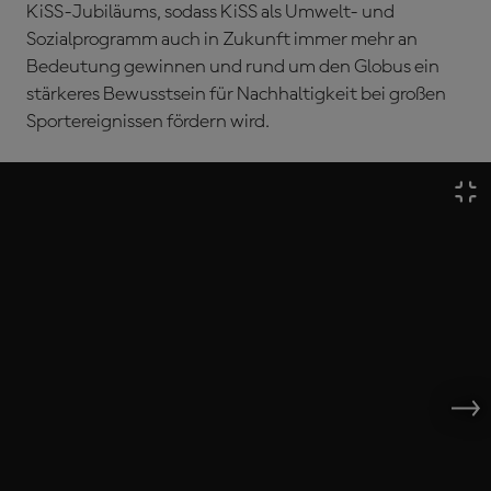
KiSS-Jubiläums, sodass KiSS als Umwelt- und
Sozialprogramm auch in Zukunft immer mehr an
Bedeutung gewinnen und rund um den Globus ein
stärkeres Bewusstsein für Nachhaltigkeit bei großen
Sportereignissen fördern wird.