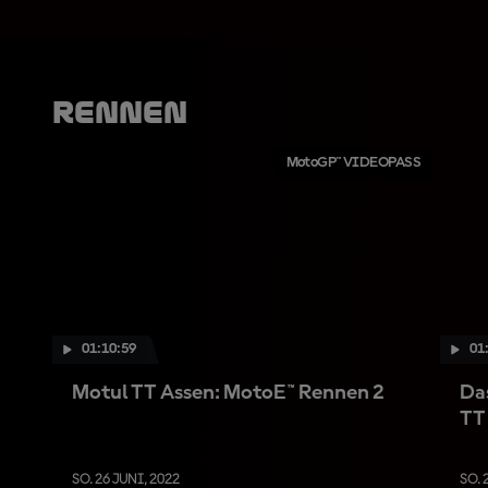
Rennen
MotoGP™ VIDEOPASS
01:10:59
01
Motul TT Assen: MotoE™ Rennen 2
Da
TT
SO. 26 JUNI, 2022
SO. 