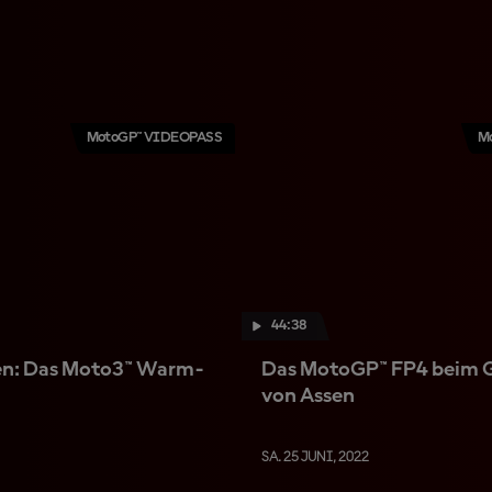
MotoGP™ VIDEOPASS
M
44:38
en: Das Moto3™ Warm-
Das MotoGP™ FP4 beim G
von Assen
SA. 25 JUNI, 2022