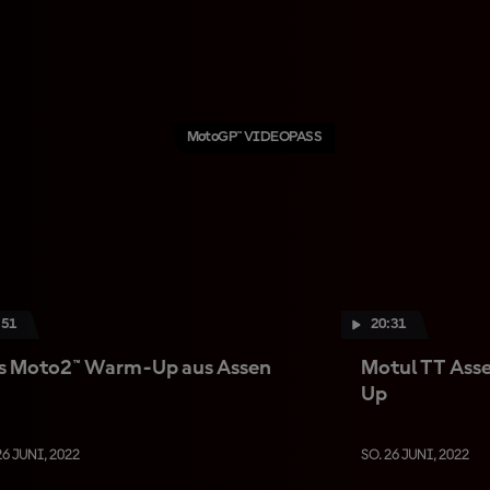
MotoGP™ VIDEOPASS
:51
20:31
s Moto2™ Warm-Up aus Assen
Motul TT Ass
Up
26 JUNI, 2022
SO. 26 JUNI, 2022