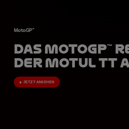
MotoGP™
Das MotoGP™ R
der Motul TT 
JETZT ANSEHEN