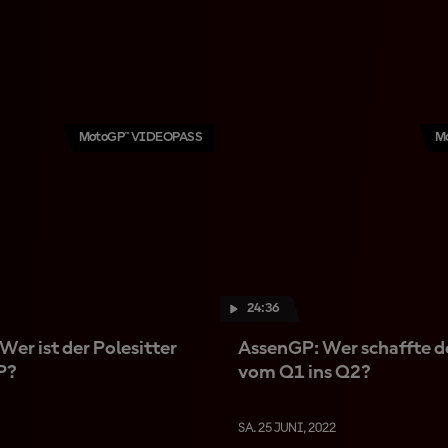
MotoGP™ VIDEOPASS
M
24:36
er ist der Polesitter
AssenGP: Wer schaffte 
P?
vom Q1 ins Q2?
SA. 25 JUNI, 2022