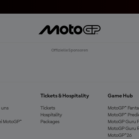
Offizielle Sponsoren
Tickets & Hospitality
Game Hub
 uns
Tickets
MotoGP™ Fanta
Hospitality
MotoGP™ Predi
ei MotoGP™
Packages
MotoGP Guru P
MotoGP Guru R
MotoGP™26