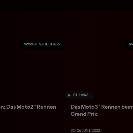
MotoGP™ VIDEOPASS
M
01:16:42
en: Das Moto2™ Rennen
Das Moto3™ Rennen beim
Grand Prix
SO. 26 JUNI, 2022