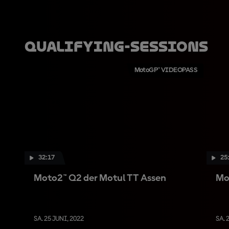
Qualifying-Sessions
MotoGP™ VIDEOPASS
32:17
25
Moto2™ Q2 der Motul TT Assen
Mo
SA. 25 JUNI, 2022
SA. 