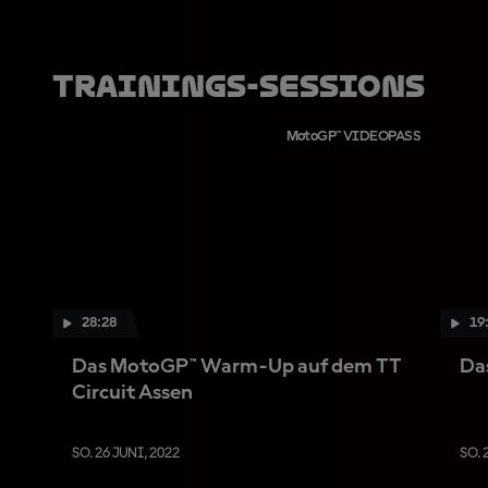
Trainings-Sessions
MotoGP™ VIDEOPASS
28:28
19
Das MotoGP™ Warm-Up auf dem TT
Da
Circuit Assen
SO. 26 JUNI, 2022
SO. 