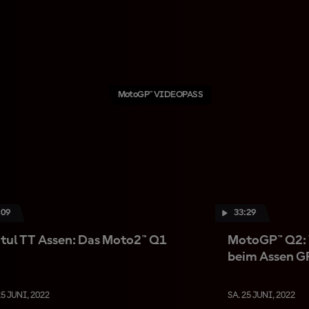
MotoGP™ VIDEOPASS
:09
33:29
tul TT Assen: Das Moto2™ Q1
MotoGP™ Q2: W
beim Assen G
25 JUNI, 2022
SA. 25 JUNI, 2022