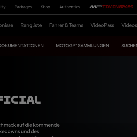
lity
Packages
Shop
Authentics
bnisse
Rangliste
Fahrer & Teams
VideoPass
Videos
DOKUMENTATIONEN
MOTOGP™ SAMMLUNGEN
SUCHE
ficial
eschmack auf die kommende
akedowns und des