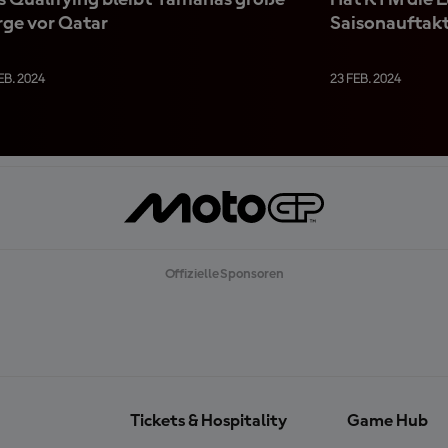
s Qualifying bleibt Yamahas große
Hat KTM die L
rge vor Qatar
Saisonauftakt
EB. 2024
23 FEB. 2024
Offizielle Sponsoren
Tickets & Hospitality
Game Hub