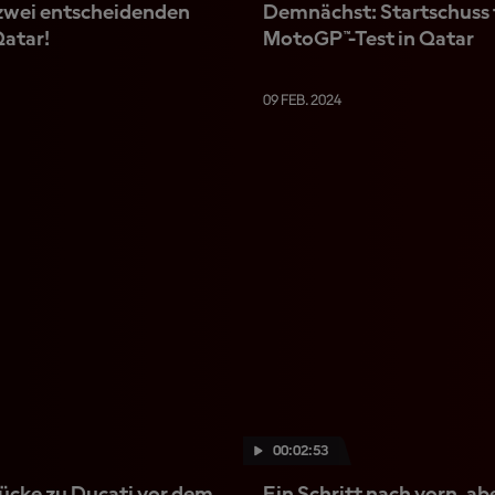
 zwei entscheidenden
Demnächst: Startschuss 
Qatar!
MotoGP™-Test in Qatar
09 FEB. 2024
00:02:53