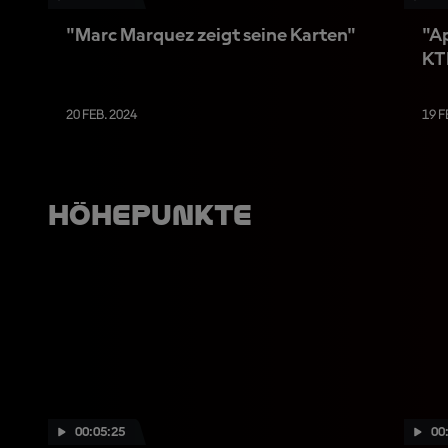
"Marc Marquez zeigt seine Karten"
"Ap
KT
üb
20 FEB. 2024
19 F
Höhepunkte
00:05:25
00