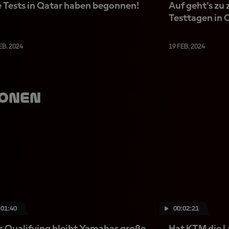
e Tests in Qatar haben begonnen!
Auf geht's zu
Testtagen in 
EB. 2024
19 FEB. 2024
ionen
:01:40
00:02:21