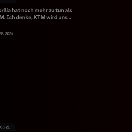
rilia hat noch mehr zu tun als
M. Ich denke, KTM wird uns
erraschen!"
EB. 2024
:05:21