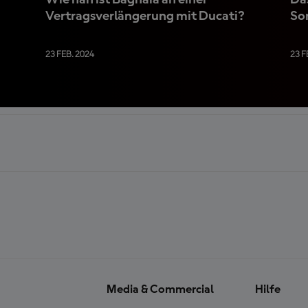
Wie nah ist Bagnaia an einer
Da
Vertragsverlängerung mit Ducati?
So
23 FEB. 2024
23 F
Media & Commercial
Hilfe