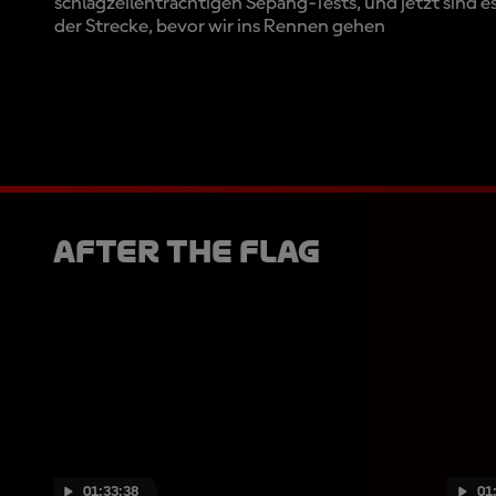
schlagzeilenträchtigen Sepang-Tests, und jetzt sind e
der Strecke, bevor wir ins Rennen gehen
After The Flag
01:33:38
01