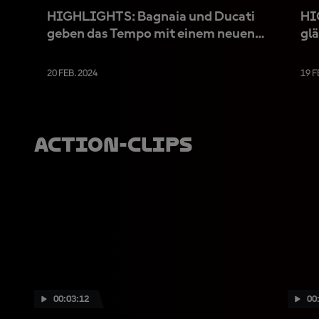
HIGHLIGHTS: Bagnaia und Ducati
HI
geben das Tempo mit einem neuen
glä
Rundenrekord vor
20 FEB. 2024
19 F
Action-Clips
00:03:12
00