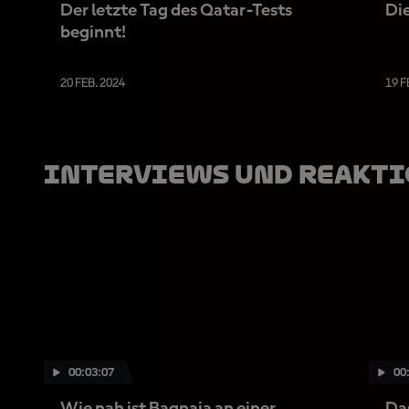
Der letzte Tag des Qatar-Tests
Di
beginnt!
20 FEB. 2024
19 F
Interviews Und Reakt
00:03:07
00