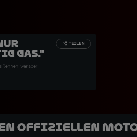
nur
TEILEN
ig Gas."
ns Rennen, war aber
den offiziellen Mot