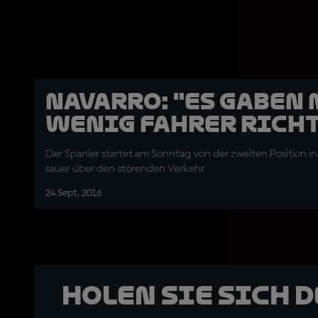
Navarro: "Es gaben 
wenig Fahrer richt
Der Spanier startet am Sonntag von der zweiten Position i
sauer über den störenden Verkehr
24 Sept. 2016
Holen Sie sich 