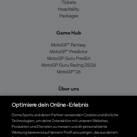
Tickets
Hospitality
Packages
Game Hub
MotoGP™ Fantasy
MotoGP™ Predictor
MotoGP Guru Predict
MotoGP Guru Racing 25/26
MotoGP™26
Über uns
MotoGP Group
Optimiere dein Online-Erlebnis
Cookie-Richtlinien
Geschäftsbedingungen
Dorna Sports und deren Partner verwenden Cookies und ähnliche
Technologien, um deine Interaktion mit unseren Websites,
Datenschutzrichtlinien
Produkten und Diensten zu messen und dir personalisierte
Kaufrichtlinie
Werbung basierend auf deinem Profil anzuzeigen, das aus deinen