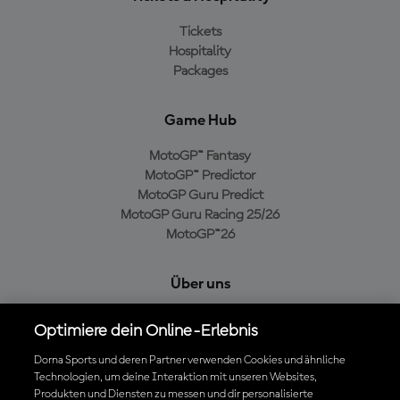
Tickets
Hospitality
Packages
Game Hub
MotoGP™ Fantasy
MotoGP™ Predictor
MotoGP Guru Predict
MotoGP Guru Racing 25/26
MotoGP™26
Über uns
MotoGP Group
Optimiere dein Online-Erlebnis
Cookie-Richtlinien
Geschäftsbedingungen
Dorna Sports und deren Partner verwenden Cookies und ähnliche
Technologien, um deine Interaktion mit unseren Websites,
Datenschutzrichtlinien
Produkten und Diensten zu messen und dir personalisierte
Kaufrichtlinie