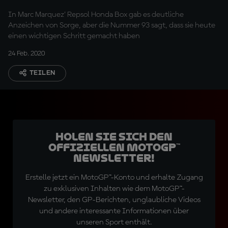
gefunden"
In Marc Marquez' Repsol Honda Box gab es deutliche
Anzeichen von Sorge, aber die Nummer 93 sagt, dass sie heute
einen wichtigen Schritt gemacht haben
24 Feb. 2020
TEILEN
Holen Sie sich den
offiziellen MotoGP™
Newsletter!
Erstelle jetzt ein MotoGP™-Konto und erhalte Zugang
zu exklusiven Inhalten wie dem MotoGP™-
Newsletter, den GP-Berichten, unglaubliche Videos
und andere interessante Informationen über
unseren Sport enthält.