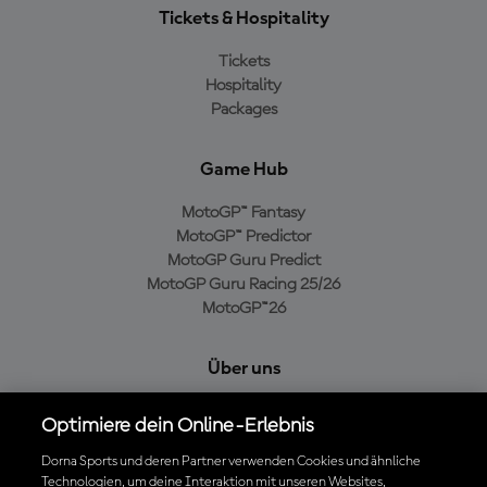
Tickets & Hospitality
Tickets
Hospitality
Packages
Game Hub
MotoGP™ Fantasy
MotoGP™ Predictor
MotoGP Guru Predict
MotoGP Guru Racing 25/26
MotoGP™26
Über uns
MotoGP Group
Optimiere dein Online-Erlebnis
Cookie-Richtlinien
Geschäftsbedingungen
Dorna Sports und deren Partner verwenden Cookies und ähnliche
Technologien, um deine Interaktion mit unseren Websites,
Datenschutzrichtlinien