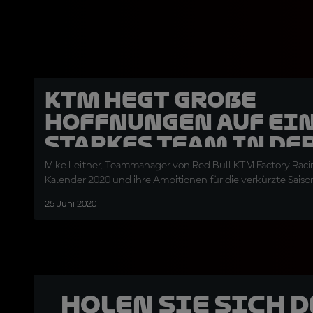
KTM hegt große
Hoffnungen auf ei
starkes Team in de
verkürzten Saison
Mike Leitner, Teammanager von Red Bull KTM Factory Raci
Kalender 2020 und ihre Ambitionen für die verkürzte Saiso
25 Juni 2020
Holen Sie sich 