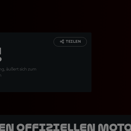
TEILEN
n
r
ng, äußert sich zum
n
den offiziellen Mot