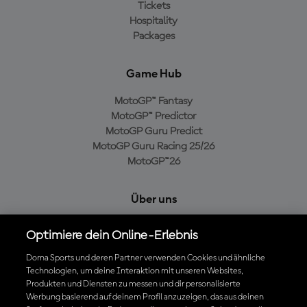
Tickets
Hospitality
Packages
Game Hub
MotoGP™ Fantasy
MotoGP™ Predictor
MotoGP Guru Predict
MotoGP Guru Racing 25/26
MotoGP™26
Über uns
MotoGP Group
Optimiere dein Online-Erlebnis
Cookie-Richtlinien
Geschäftsbedingungen
Dorna Sports und deren Partner verwenden Cookies und ähnliche
Technologien, um deine Interaktion mit unseren Websites,
Datenschutzrichtlinien
Produkten und Diensten zu messen und dir personalisierte
Kaufrichtlinie
Werbung basierend auf deinem Profil anzuzeigen, das aus deinen