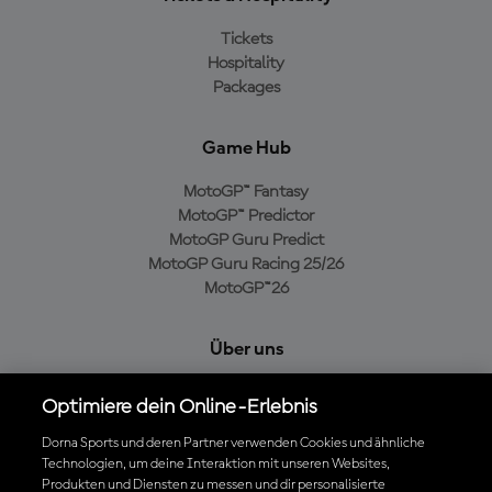
Tickets
Hospitality
Packages
Game Hub
MotoGP™ Fantasy
MotoGP™ Predictor
MotoGP Guru Predict
MotoGP Guru Racing 25/26
MotoGP™26
Über uns
MotoGP Group
Optimiere dein Online-Erlebnis
Cookie-Richtlinien
Geschäftsbedingungen
Dorna Sports und deren Partner verwenden Cookies und ähnliche
Technologien, um deine Interaktion mit unseren Websites,
Datenschutzrichtlinien
Produkten und Diensten zu messen und dir personalisierte
Kaufrichtlinie