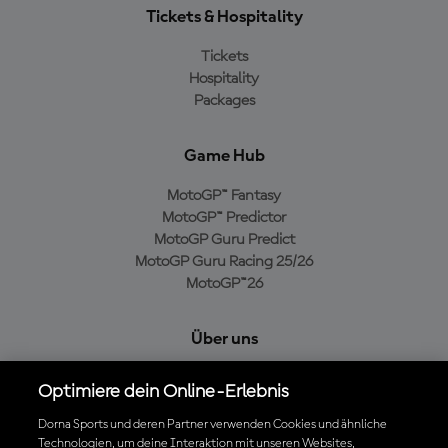
Tickets & Hospitality
Tickets
Hospitality
Packages
Game Hub
MotoGP™ Fantasy
MotoGP™ Predictor
MotoGP Guru Predict
MotoGP Guru Racing 25/26
MotoGP™26
Über uns
MotoGP Group
Optimiere dein Online-Erlebnis
Cookie-Richtlinien
Geschäftsbedingungen
Dorna Sports und deren Partner verwenden Cookies und ähnliche
Technologien, um deine Interaktion mit unseren Websites,
Datenschutzrichtlinien