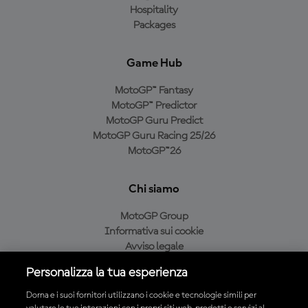
Hospitality
Packages
Game Hub
MotoGP™ Fantasy
MotoGP™ Predictor
MotoGP Guru Predict
MotoGP Guru Racing 25/26
MotoGP™26
Chi siamo
MotoGP Group
Informativa sui cookie
Avviso legale
Informativa sulla privacy
Personalizza la tua esperienza
Condizioni di acquisto
Dorna e i suoi fornitori utilizzano i cookie e tecnologie simili per