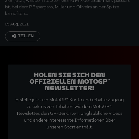
Sieh jetzt, was beim letzten Grand Prix der Steiermark passiert
ist, bei dem P.Espargaro, Miller und Oliveira an der Spitze
kämpften...
05 Aug. 2021
TEILEN
Holen Sie sich den
offiziellen MotoGP™
Newsletter!
Erstelle jetzt ein MotoGP™-Konto und erhalte Zugang
zu exklusiven Inhalten wie dem MotoGP™-
Newsletter, den GP-Berichten, unglaubliche Videos
und andere interessante Informationen über
unseren Sport enthält.