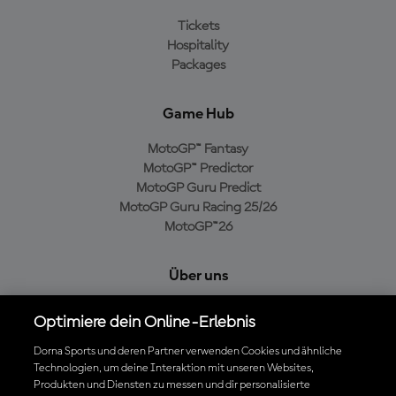
Tickets
Hospitality
Packages
Game Hub
MotoGP™ Fantasy
MotoGP™ Predictor
MotoGP Guru Predict
MotoGP Guru Racing 25/26
MotoGP™26
Über uns
MotoGP Group
Optimiere dein Online-Erlebnis
Cookie-Richtlinien
Geschäftsbedingungen
Dorna Sports und deren Partner verwenden Cookies und ähnliche
Technologien, um deine Interaktion mit unseren Websites,
Datenschutzrichtlinien
Produkten und Diensten zu messen und dir personalisierte
Kaufrichtlinie