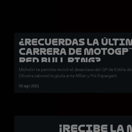
¿Recuerdas la últi
carrera de MotoGP™
Red Bull Ring?
Michelin te permite revivir el desenlace del GP de Estiria d
Oliveira saboreó la gloria ante Miller y Pol Espargaró
05 ago 2021
¡Recibe la