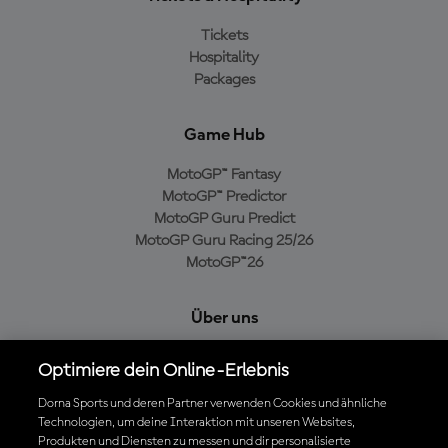
Tickets
Hospitality
Packages
Game Hub
MotoGP™ Fantasy
MotoGP™ Predictor
MotoGP Guru Predict
MotoGP Guru Racing 25/26
MotoGP™26
Über uns
MotoGP Group
Optimiere dein Online-Erlebnis
Cookie-Richtlinien
Geschäftsbedingungen
Dorna Sports und deren Partner verwenden Cookies und ähnliche
Technologien, um deine Interaktion mit unseren Websites,
Datenschutzrichtlinien
Produkten und Diensten zu messen und dir personalisierte
Kaufrichtlinie