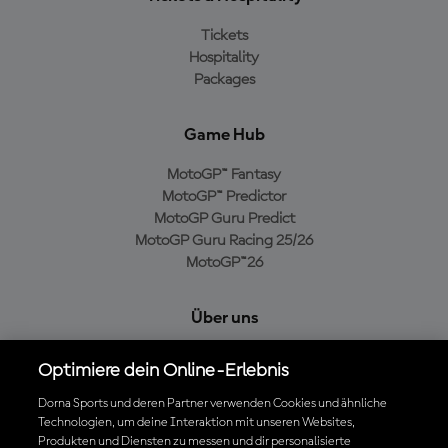
Tickets
Hospitality
Packages
Game Hub
MotoGP™ Fantasy
MotoGP™ Predictor
MotoGP Guru Predict
MotoGP Guru Racing 25/26
MotoGP™26
Über uns
MotoGP Group
Optimiere dein Online-Erlebnis
Cookie-Richtlinien
Geschäftsbedingungen
Dorna Sports und deren Partner verwenden Cookies und ähnliche
Technologien, um deine Interaktion mit unseren Websites,
Datenschutzrichtlinien
Produkten und Diensten zu messen und dir personalisierte
Kaufrichtlinie