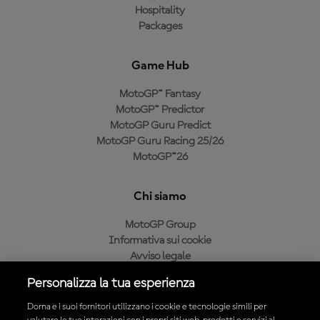
Hospitality
Packages
Game Hub
MotoGP™ Fantasy
MotoGP™ Predictor
MotoGP Guru Predict
MotoGP Guru Racing 25/26
MotoGP™26
Chi siamo
MotoGP Group
Informativa sui cookie
Avviso legale
Informativa sulla privacy
Personalizza la tua esperienza
Condizioni di acquisto
Dorna e i suoi fornitori utilizzano i cookie e tecnologie simili per