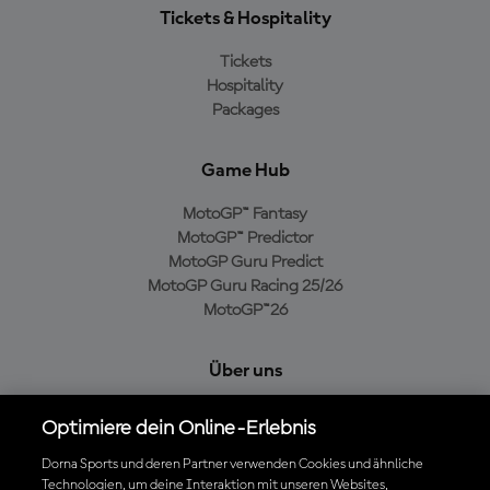
Tickets & Hospitality
Tickets
Hospitality
Packages
Game Hub
MotoGP™ Fantasy
MotoGP™ Predictor
MotoGP Guru Predict
MotoGP Guru Racing 25/26
MotoGP™26
Über uns
MotoGP Group
Optimiere dein Online-Erlebnis
Cookie-Richtlinien
Geschäftsbedingungen
Dorna Sports und deren Partner verwenden Cookies und ähnliche
Technologien, um deine Interaktion mit unseren Websites,
Datenschutzrichtlinien