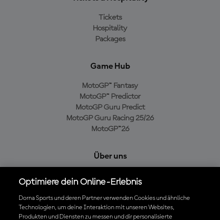
Tickets
Hospitality
Packages
Game Hub
MotoGP™ Fantasy
MotoGP™ Predictor
MotoGP Guru Predict
MotoGP Guru Racing 25/26
MotoGP™26
Über uns
MotoGP Group
Optimiere dein Online-Erlebnis
Cookie-Richtlinien
Geschäftsbedingungen
Dorna Sports und deren Partner verwenden Cookies und ähnliche
Technologien, um deine Interaktion mit unseren Websites,
Datenschutzrichtlinien
Produkten und Diensten zu messen und dir personalisierte
Kaufrichtlinie