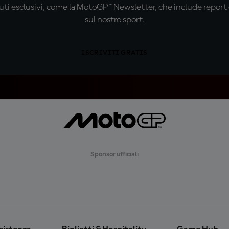
ti esclusivi, come la MotoGP™ Newsletter, che include report de
sul nostro sport.
ISCRIVITI GRATIS
Sponsor ufficiali