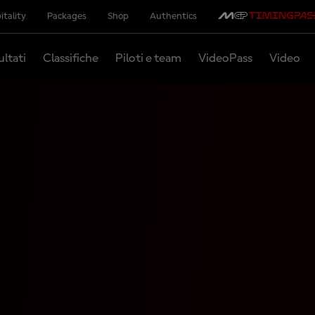
itality
Packages
Shop
Authentics
ultati
Classifiche
Piloti e team
VideoPass
Video