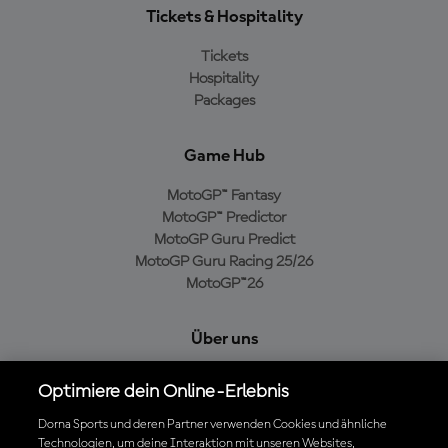
Tickets & Hospitality
Tickets
Hospitality
Packages
Game Hub
MotoGP™ Fantasy
MotoGP™ Predictor
MotoGP Guru Predict
MotoGP Guru Racing 25/26
MotoGP™26
Über uns
MotoGP Group
Optimiere dein Online-Erlebnis
Cookie-Richtlinien
Geschäftsbedingungen
Dorna Sports und deren Partner verwenden Cookies und ähnliche
Technologien, um deine Interaktion mit unseren Websites,
Datenschutzrichtlinien