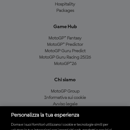
Hospitality
Packages
Game Hub
MotoGP™ Fantasy
MotoGP™ Predictor
MotoGP Guru Predict
MotoGP Guru Racing 25/26
MotoGP™26
Chi siamo
MotoGP Group
Informativa sui cookie
Avviso legale
Informativa sulla privacy
Personalizza la tua esperienza
Condizioni di acquisto
Dorna e i suoi fornitori utilizzano i cookie e tecnologie simili per