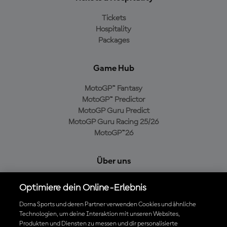
Tickets
Hospitality
Packages
Game Hub
MotoGP™ Fantasy
MotoGP™ Predictor
MotoGP Guru Predict
MotoGP Guru Racing 25/26
MotoGP™26
Über uns
MotoGP Group
Optimiere dein Online-Erlebnis
Cookie-Richtlinien
Geschäftsbedingungen
Dorna Sports und deren Partner verwenden Cookies und ähnliche
Technologien, um deine Interaktion mit unseren Websites,
Datenschutzrichtlinien
Produkten und Diensten zu messen und dir personalisierte
Kaufrichtlinie