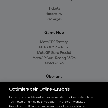
Tickets
Hospitality
Packages
Game Hub
MotoGP™ Fantasy
MotoGP™ Predictor
MotoGP Guru Predict
MotoGP Guru Racing 25/26
MotoGP™26
Über uns
MotoGP Group
Optimiere dein Online-Erlebnis
Cookie-Richtlinien
Geschäftsbedingungen
Dorna Sports und deren Partner verwenden Cookies und ähnliche
Technologien, um deine Interaktion mit unseren Websites,
Datenschutzrichtlinien
Produkten und Diensten zu messen und dir personalisierte
Kaufrichtlinie