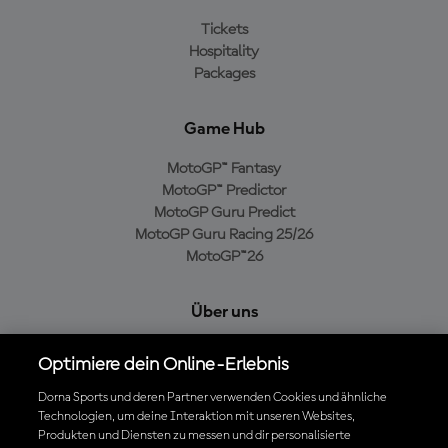
Tickets
Hospitality
Packages
Game Hub
MotoGP™ Fantasy
MotoGP™ Predictor
MotoGP Guru Predict
MotoGP Guru Racing 25/26
MotoGP™26
Über uns
MotoGP Group
Optimiere dein Online-Erlebnis
Cookie-Richtlinien
Geschäftsbedingungen
Dorna Sports und deren Partner verwenden Cookies und ähnliche
Technologien, um deine Interaktion mit unseren Websites,
Datenschutzrichtlinien
Produkten und Diensten zu messen und dir personalisierte
Kaufrichtlinie