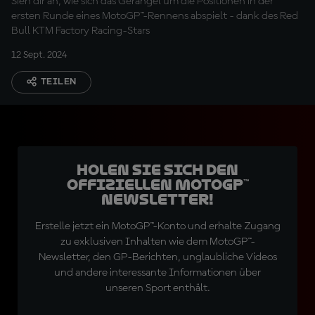
Sieh dir an, wie sich das Gerangel um die Positionen in der
ersten Runde eines MotoGP™-Rennens abspielt - dank des Red
Bull KTM Factory Racing-Stars
12 Sept. 2024
TEILEN
Holen Sie sich den
offiziellen MotoGP™
Newsletter!
Erstelle jetzt ein MotoGP™-Konto und erhalte Zugang
zu exklusiven Inhalten wie dem MotoGP™-
Newsletter, den GP-Berichten, unglaubliche Videos
und andere interessante Informationen über
unseren Sport enthält.