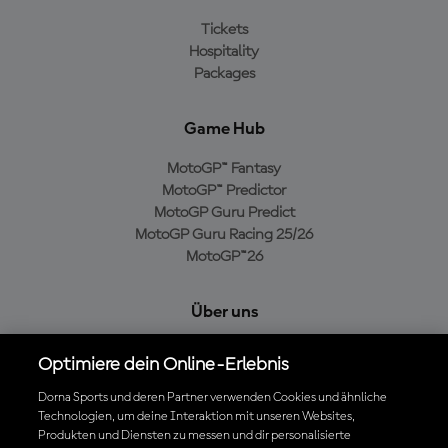
Tickets
Hospitality
Packages
Game Hub
MotoGP™ Fantasy
MotoGP™ Predictor
MotoGP Guru Predict
MotoGP Guru Racing 25/26
MotoGP™26
Über uns
MotoGP Group
Optimiere dein Online-Erlebnis
Cookie-Richtlinien
Geschäftsbedingungen
Dorna Sports und deren Partner verwenden Cookies und ähnliche
Technologien, um deine Interaktion mit unseren Websites,
Datenschutzrichtlinien
Produkten und Diensten zu messen und dir personalisierte
Kaufrichtlinie