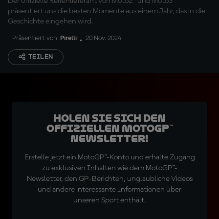
Der offizielle Reifenlieferant von Moto2™ und Moto3™
präsentiert uns die besten Momente aus einem Jahr, das in die
Geschichte eingehen wird.
Präsentiert von
Pirelli
20 Nov. 2024
TEILEN
Holen Sie sich den
offiziellen MotoGP™
Newsletter!
Erstelle jetzt ein MotoGP™-Konto und erhalte Zugang
zu exklusiven Inhalten wie dem MotoGP™-
Newsletter, den GP-Berichten, unglaubliche Videos
und andere interessante Informationen über
unseren Sport enthält.