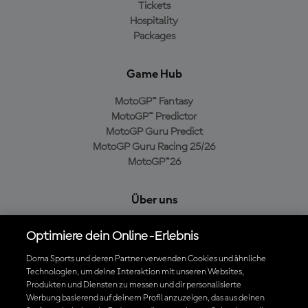
Tickets
Hospitality
Packages
Game Hub
MotoGP™ Fantasy
MotoGP™ Predictor
MotoGP Guru Predict
MotoGP Guru Racing 25/26
MotoGP™26
Über uns
MotoGP Group
Optimiere dein Online-Erlebnis
Cookie-Richtlinien
Geschäftsbedingungen
Dorna Sports und deren Partner verwenden Cookies und ähnliche
Technologien, um deine Interaktion mit unseren Websites,
Datenschutzrichtlinien
Produkten und Diensten zu messen und dir personalisierte
Kaufrichtlinie
Werbung basierend auf deinem Profil anzuzeigen, das aus deinen