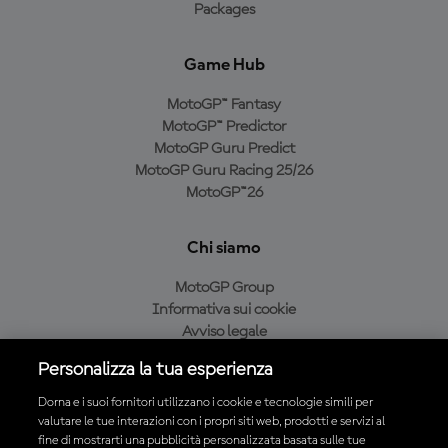
Packages
Game Hub
MotoGP™ Fantasy
MotoGP™ Predictor
MotoGP Guru Predict
MotoGP Guru Racing 25/26
MotoGP™26
Chi siamo
MotoGP Group
Informativa sui cookie
Avviso legale
Informativa sulla privacy
Personalizza la tua esperienza
Condizioni di acquisto
Dorna e i suoi fornitori utilizzano i cookie e tecnologie simili per
valutare le tue interazioni con i propri siti web, prodotti e servizi al
fine di mostrarti una pubblicità personalizzata basata sulle tue