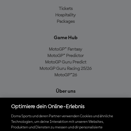
Tickets
Hospitality
Packages
Game Hub
MotoGP™ Fantasy
MotoGP™ Predictor
MotoGP Guru Predict
MotoGP Guru Racing 25/26
MotoGP™26
Über uns
MotoGP Group
Optimiere dein Online-Erlebnis
Cookie-Richtlinien
Geschäftsbedingungen
Dorna Sports und deren Partner verwenden Cookies und ähnliche
Technologien, um deine Interaktion mit unseren Websites,
Datenschutzrichtlinien
Produkten und Diensten zu messen und dir personalisierte
Kaufrichtlinie