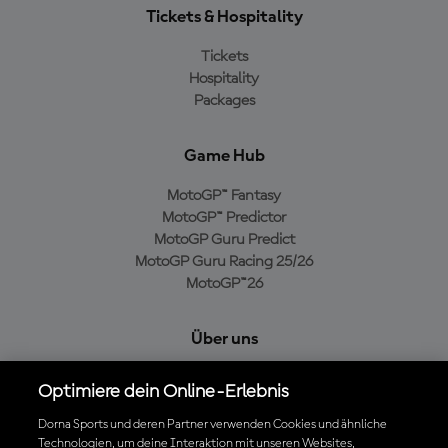
Tickets & Hospitality
Tickets
Hospitality
Packages
Game Hub
MotoGP™ Fantasy
MotoGP™ Predictor
MotoGP Guru Predict
MotoGP Guru Racing 25/26
MotoGP™26
Über uns
MotoGP Group
Optimiere dein Online-Erlebnis
Cookie-Richtlinien
Geschäftsbedingungen
Dorna Sports und deren Partner verwenden Cookies und ähnliche
Technologien, um deine Interaktion mit unseren Websites,
Datenschutzrichtlinien