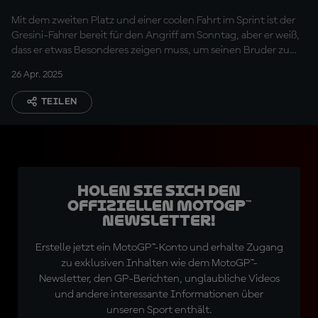
Mit dem zweiten Platz und einer coolen Fahrt im Sprint ist der
Gresini-Fahrer bereit für den Angriff am Sonntag, aber er weiß,
dass er etwas Besonderes zeigen muss, um seinen Bruder zu
schlagen.
26 Apr. 2025
TEILEN
Holen Sie sich den
offiziellen MotoGP™
Newsletter!
Erstelle jetzt ein MotoGP™-Konto und erhalte Zugang
zu exklusiven Inhalten wie dem MotoGP™-
Newsletter, den GP-Berichten, unglaubliche Videos
und andere interessante Informationen über
unseren Sport enthält.