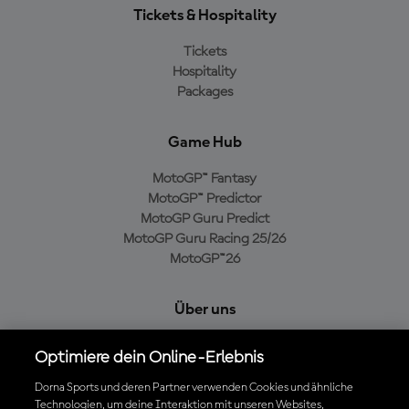
Tickets & Hospitality
Tickets
Hospitality
Packages
Game Hub
MotoGP™ Fantasy
MotoGP™ Predictor
MotoGP Guru Predict
MotoGP Guru Racing 25/26
MotoGP™26
Über uns
MotoGP Group
Optimiere dein Online-Erlebnis
Cookie-Richtlinien
Geschäftsbedingungen
Dorna Sports und deren Partner verwenden Cookies und ähnliche
Technologien, um deine Interaktion mit unseren Websites,
Datenschutzrichtlinien