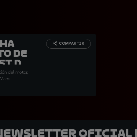
aha
COMPARTIR
to de
st de
ción del motor,
 Mans
 Newsletter oficial 