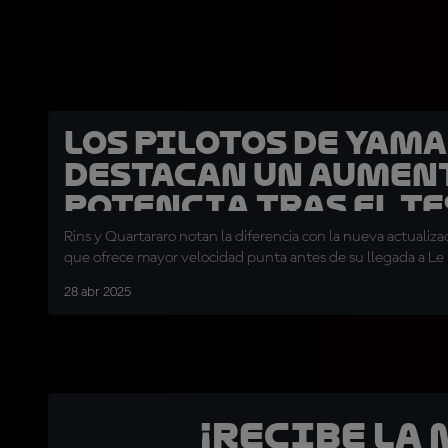
Los pilotos de Yam
destacan un aumen
potencia tras el Te
Jerez
Rins y Quartararo notan la diferencia con la nueva actualiza
que ofrece mayor velocidad punta antes de su llegada a Le
28 abr 2025
¡Recibe la