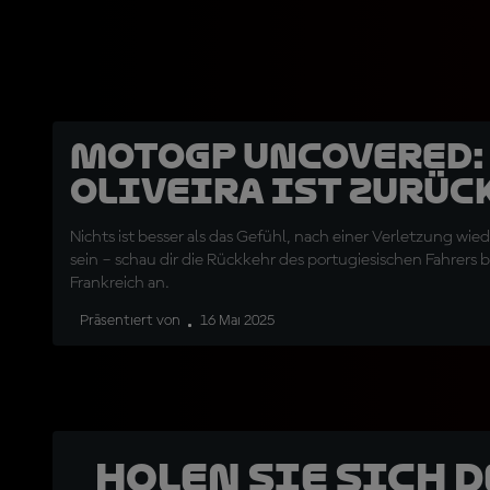
MotoGP Uncovered:
Oliveira ist zurüc
Nichts ist besser als das Gefühl, nach einer Verletzung wied
sein – schau dir die Rückkehr des portugiesischen Fahrers 
Frankreich an.
Präsentiert von
16 Mai 2025
Holen Sie sich 