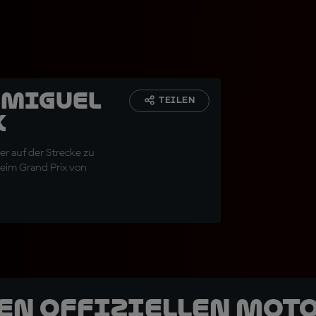
 Miguel
TEILEN
k
er auf der Strecke zu
beim Grand Prix von
den offiziellen Mot