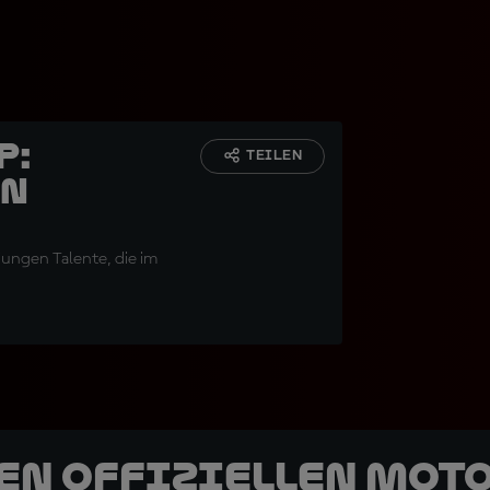
p:
TEILEN
in
jungen Talente, die im
den offiziellen Mot