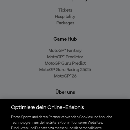
Tickets
Hospitality
Packages
Game Hub
MotoGP™ Fantasy
MotoGP™ Predictor
MotoGP Guru Predict
MotoGP Guru Racing 25/26
MotoGP™26
Über uns
MotoGP Group
Optimiere dein Online-Erlebnis
Cookie-Richtlinien
Geschäftsbedingungen
Dorna Sports und deren Partner verwenden Cookies und ähnliche
Technologien, um deine Interaktion mit unseren Websites,
Datenschutzrichtlinien
Produkten und Diensten zu messen und dir personalisierte
Kaufrichtlinie