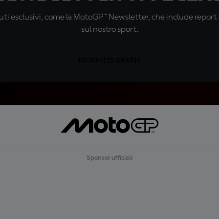
ti esclusivi, come la MotoGP™ Newsletter, che include report de
sul nostro sport.
ISCRIVITI GRATIS
Sponsor ufficiali