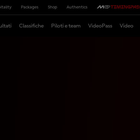
itality
Packages
Shop
Authentics
ultati
Classifiche
Piloti e team
VideoPass
Video