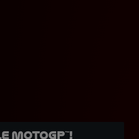
e MotoGP™!