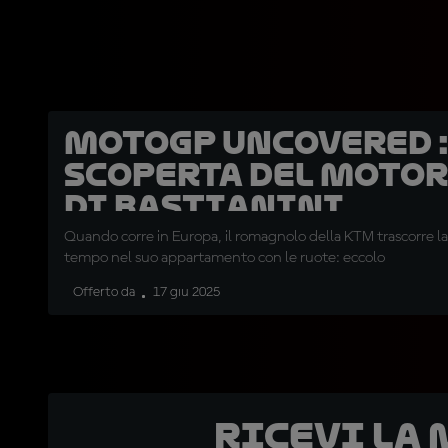
MotoGP Uncovered :
scoperta del moto
di Bastianini
Quando corre in Europa, il romagnolo della KTM trascorre l
tempo nel suo appartamento con le ruote: eccolo
Offerto da
17 giu 2025
Ricevi la