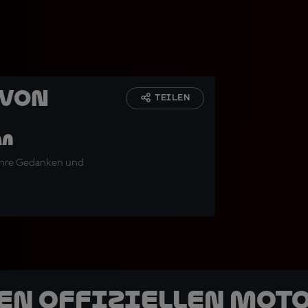
 von
TEILEN
m
n ihre Gedanken und
den offiziellen Mot