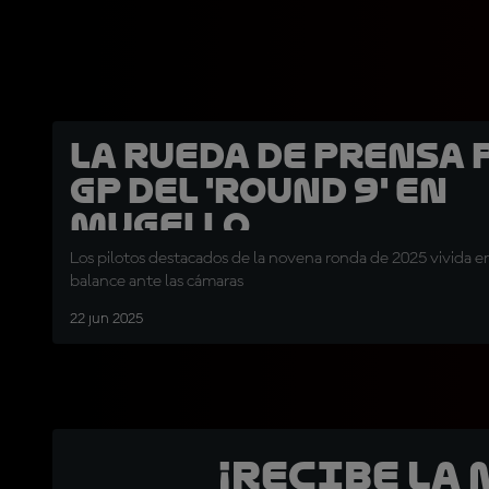
La rueda de prensa 
GP del 'Round 9' en
Mugello
Los pilotos destacados de la novena ronda de 2025 vivida 
balance ante las cámaras
22 jun 2025
¡Recibe la