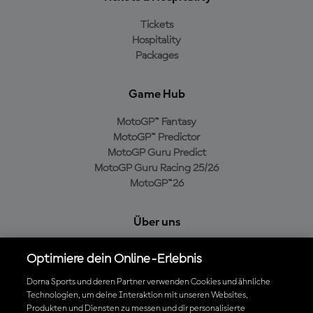
Tickets
Hospitality
Packages
Game Hub
MotoGP™ Fantasy
MotoGP™ Predictor
MotoGP Guru Predict
MotoGP Guru Racing 25/26
MotoGP™26
Über uns
MotoGP Group
Optimiere dein Online-Erlebnis
Cookie-Richtlinien
Geschäftsbedingungen
Dorna Sports und deren Partner verwenden Cookies und ähnliche
Technologien, um deine Interaktion mit unseren Websites,
Datenschutzrichtlinien
Produkten und Diensten zu messen und dir personalisierte
Kaufrichtlinie