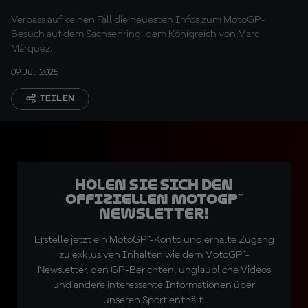
Verpass auf keinen Fall die neuesten Infos zum MotoGP-
Besuch auf dem Sachsenring, dem Königreich von Marc
Márquez.
09 Juli 2025
TEILEN
Holen Sie sich den
offiziellen MotoGP™
Newsletter!
Erstelle jetzt ein MotoGP™-Konto und erhalte Zugang
zu exklusiven Inhalten wie dem MotoGP™-
Newsletter, den GP-Berichten, unglaubliche Videos
und andere interessante Informationen über
unseren Sport enthält.