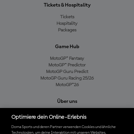
Tickets & Hospitality
Tickets
Hospitality
Packages
Game Hub
MotoGP™ Fantasy
MotoGP™ Predictor
MotoGP Guru Predict
MotoGP Guru Racing 25/26
MotoGP™26
Über uns
MotoGP Group
Optimiere dein Online-Erlebnis
Cookie-Richtlinien
Geschäftsbedingungen
Dorna Sports und deren Partner verwenden Cookies und ähnliche
Technologien, um deine Interaktion mit unseren Websites,
Datenschutzrichtlinien