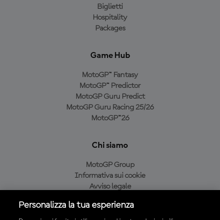
Biglietti
Hospitality
Packages
Game Hub
MotoGP™ Fantasy
MotoGP™ Predictor
MotoGP Guru Predict
MotoGP Guru Racing 25/26
MotoGP™26
Chi siamo
MotoGP Group
Informativa sui cookie
Avviso legale
Informativa sulla privacy
Personalizza la tua esperienza
Condizioni di acquisto